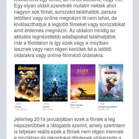
Egy olyan oldalt szeretnék mutatni nektek ahol
nagyon sok filmet, sorozatot találhattok, persze
letölteni vagy online megnézni itt nem lehet, de
kiválaszthatjuk a legjobb filmeket vagy sorozatokat
amit érdemes megnézni. Az oldalon mindig az
aktuális legnézettebb adatlapokat találhatjátok
már a főoldalon is így ezek vagy a moziban
lesznek vagy nem régen kerültek fel a letöltő
oldalakra vagy online filmnéző oldalakra.
Jelenleg 2019 januárjában ezek a filmek a leg
népszerűbbek a látogatók szerint, amely szerintem
is teljesen reális ezek a filmek nem régen mennek
a mozikban és rekordokat döntenek világszerte a