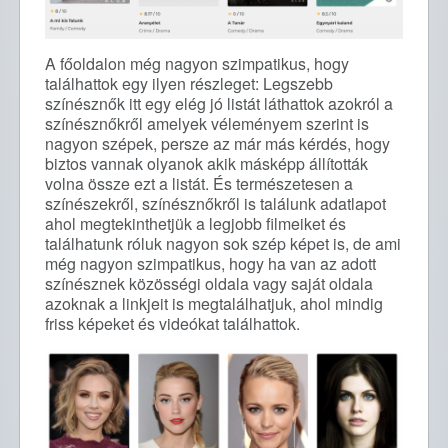
A főoldalon még nagyon szimpatikus, hogy
találhattok egy ilyen részleget: Legszebb
színésznők itt egy elég jó listát láthattok azokról a
színésznőkről amelyek véleményem szerint is
nagyon szépek, persze az már más kérdés, hogy
biztos vannak olyanok akik másképp állították
volna össze ezt a listát. És természetesen a
színészekről, színésznőkről is találunk adatlapot
ahol megtekinthetjük a legjobb filmeiket és
találhatunk róluk nagyon sok szép képet is, de ami
még nagyon szimpatikus, hogy ha van az adott
színésznek közösségi oldala vagy saját oldala
azoknak a linkjeit is megtalálhatjuk, ahol mindig
friss képeket és videókat találhattok.