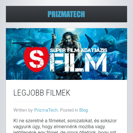
LEGJOBB FILMEK
Written by
PrizmaTech
. Posted in
Blog
Ki ne szeretné a filmeket, sorozatokat, és sokszor
vagyunk úgy, hogy elmennénk moziba vagy
letöltenénk egy filmet, de nincs ötletünk, hogy mit.