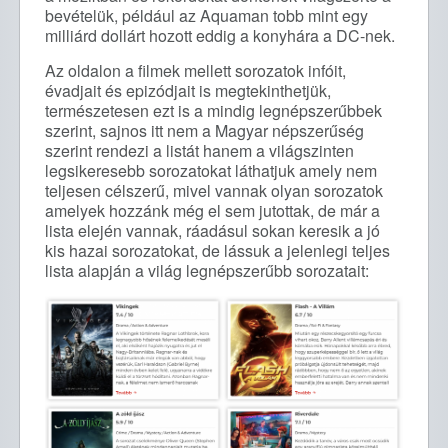
bevételük, például az Aquaman tobb mint egy
milliárd dollárt hozott eddig a konyhára a DC-nek.
Az oldalon a filmek mellett sorozatok infóit,
évadjait és epizódjait is megtekinthetjük,
természetesen ezt is a mindig legnépszerűbbek
szerint, sajnos itt nem a Magyar népszerűség
szerint rendezi a listát hanem a világszinten
legsikeresebb sorozatokat láthatjuk amely nem
teljesen célszerű, mivel vannak olyan sorozatok
amelyek hozzánk még el sem jutottak, de már a
lista elején vannak, ráadásul sokan keresik a jó
kis hazai sorozatokat, de lássuk a jelenlegi teljes
lista alapján a világ legnépszerűbb sorozatait: