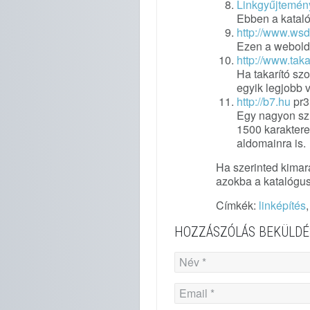
Linkgyűjtemén
Ebben a kataló
http://www.ws
Ezen a webolda
http://www.taka
Ha takarító sz
egyik legjobb v
http://b7.hu
pr3
Egy nagyon szu
1500 karakteres
aldomainra is.
Ha szerinted kimar
azokba a katalógus
Címkék:
linképítés
HOZZÁSZÓLÁS BEKÜLDÉ