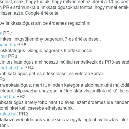
kelést, csak, hogy tudjuk, hogy milyen nehéz elérni a 10-es pon
 PR9 számunkra a linkkatalógusoknál fontos, hogy minél érté
 hiszen azt a Google értékelte.
0+ linkkatalógust amibe érdemes regisztrálni:
/
PR7
linkes linkgyűjtemény pagerank 7-es értékeléssel.
part.hu/
PR5
linkkatalógus Google pagerank 5 értékeléssel.
.hu/
PR3
tlinkes katalógus ami hosszú múlttal rendelkezik és PR3-as ért
rnet-abc.hu/
PR4
web katalógus pr4-es értékeléssel és veterán korral.
R2
 webkatalógus, mert itt minden kategória aldomainként működi
éldául: http://webaruhaz.sac.hu/ Ide akár viszontlink nélkül is re
land.hu/
PR2
bkatalógus amely több mint 10 éves, ezért érdemes ide minden
zontlinket kell cserébe elhelyeznünk.
kutca.hu/
PR2
glalkozó weboldalunk van akkor az egyik legjobb választás, hisz
apni.