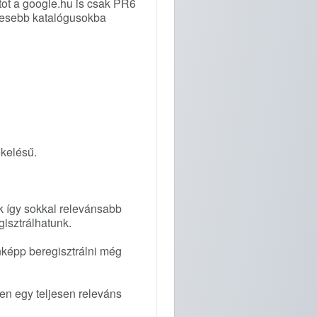
tot a google.hu is csak PR6
kesebb katalógusokba
ékelésű.
k így sokkal relevánsabb
gisztrálhatunk.
képp beregisztrálni még
en egy teljesen releváns