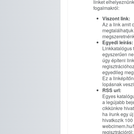
linket elhelyeznün
fogalmakról:
Viszont link:
Az a link amit
megtalálhatjuk
megszeretnénk j
Egyedi leírás:
Linkkatalógus 
egyszerűen nem
úgy építeni li
regisztrációho
egyedileg megí
Ez a linképítő
lopásnak veszi
RSS url:
Egyes katalóg
a legújabb bej
cikkünkre hiva
ha írunk egy új
hivatkozik 100
webcimem.hu/fe
regisztrációról