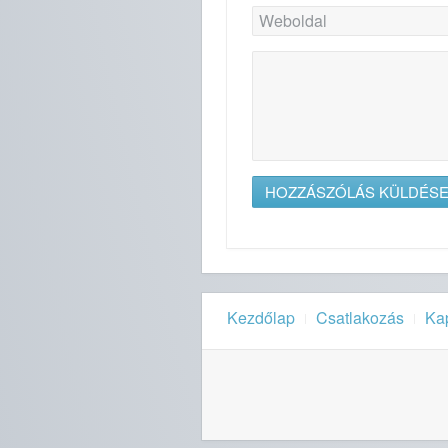
Kezdőlap
Csatlakozás
Ka