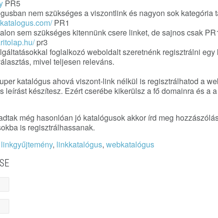
y
PR5
gusban nem szükséges a viszontlink és nagyon sok kategória ta
dkatalogus.com/
PR1
lon sem szükséges kitennünk csere linket, de sajnos csak PR
ritolap.hu/
pr3
olgáltatásokkal foglalkozó weboldalt szeretnénk regisztrálni egy
álasztás, mivel teljesen releváns.
per katalógus ahová viszont-link nélkül is regisztrálhatod a w
 leírást készítesz. Ezért cserébe kikerülsz a fő domainra és a a 
adtak még hasonlóan jó katalógusok akkor írd meg hozzászólás
okba is regisztrálhassanak.
,
linkgyűjtemény
,
linkkatalógus
,
webkatalógus
SE