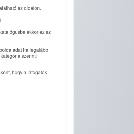
lálható az oldalon.
1
 katalógusba akkor ez az
eboldaladat ha legalább
kategória szerinti
ként, hogy a látogatók