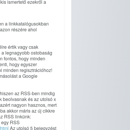
kis ismertető ezekről a
ben a linkkatalógusokban
 azon részére ahol
lre értik vagy csak
ig a legnagyobb ostobaság
on fontos, hogy minden
enti, hogy egyszer
i minden regisztrációhoz!
 másolást a Google
 hiszen az RSS-ben mindig
k beolvasnak és az utolsó x
i azért nagyon hasznos, mert
ba akkor máris az új cikkre
 az RSS linkünk:
an egy RSS
.html
Az utolsó 5 bejegyzést