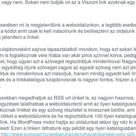
k vagy nem.
Sokan nem tudják mi az a Viszont link azoknak egy 
 cserében mi is megjelenítünk a weboldalunkon, a legtöbb eset
 a kódot amit csak ki kell másolnunk és beilleszteni az oldalunk
eleníteni a linket.
tulajdonosként sajnos tapasztalatból mondom, hogy ezt sokan fé
 is foglalkoznak vele hiába van akár piros színnel kiírva, ped
nket, hogy ugyan azt a szöveget regisztráljuk mindenhova! Nagy
z egyedileg írjunk szöveget vagyis az egyedi szöveg nem azt jel
rtuk és mindenhova azt másoljuk, hanem mindig egyedit kell írn
nek és a linkkatalógus tulajdonosnak is nagyon fontos, hiszen a
.
usokban megadhatjuk az RSS url-ünket is, ez nagyon hasznos,
egyzések találhatóak a weboldalunkról amit az ilyen katalóguso
tkoznak linkkel és egy szöveg részletet is kivesznek belőle, am
 cikket a weboldalunkra és ha regisztráltunk 100 ilyen katalógus
 link. Ha WordPress motor hajtja az oldalunkat akkor így néz ki
ed/ Ezen a linken láthatunk egy példát egy ilyen katalógusb
:
http://www.europart.hu/webaruhazak/ruhazat/ajandek-polo-s20