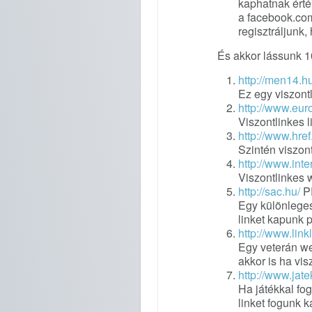
kaphatnak érté
a facebook.com
regisztráljunk,
És akkor lássunk 1
http://men14.hu
Ez egy viszont
http://www.euro
Viszontlinkes 
http://www.href
Szintén viszon
http://www.inte
Viszontlinkes 
http://sac.hu/
P
Egy különleges
linket kapunk p
http://www.link
Egy veterán we
akkor is ha vis
http://www.jate
Ha játékkal fo
linket fogunk k