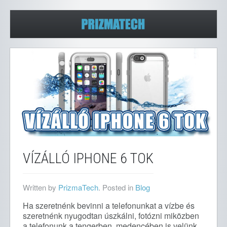
VÍZÁLLÓ IPHONE 6 TOK
Written by
PrizmaTech
. Posted in
Blog
Ha szeretnénk bevinni a telefonunkat a vízbe és
szeretnénk nyugodtan úszkálni, fotózni miközben
a telefonunk a tengerben, medencében is velünk