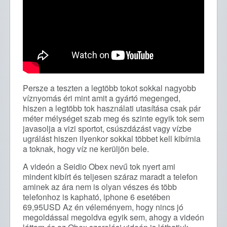
Persze a teszten a legtöbb tokot sokkal nagyobb
víznyomás éri mint amit a gyártó megenged,
hiszen a legtöbb tok használati utasítása csak pár
méter mélységet szab meg és szinte egyik tok sem
javasolja a vizi sportot, csúszdázást vagy vízbe
ugrálást hiszen ilyenkor sokkal többet kell kibírnia
a toknak, hogy víz ne kerüljön bele.
A videón a Seidio Obex nevű tok nyert ami
mindent kibírt és teljesen száraz maradt a telefon
aminek az ára nem is olyan vészes és több
telefonhoz is kapható, iphone 6 esetében
69,95USD Az én véleményem, hogy nincs jó
megoldással megoldva egyik sem, ahogy a videón