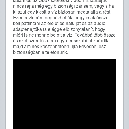
láttam és az Obex szerelési videón is láthatjuk
nincs rajta még egy biztonsági zár sem, vagyis ha
kilazul egy kicsit a víz biztosan megtalálja a rést.
Ezen a videón megnézhetjük, hogy csak össze
kell pattintani az elejét és hátulját és az audio
adapter ajtóka is eléggé elbizonytalanít, hogy
miért is ne menne be ott a víz. Továbbá több össze
és szét szerelés után egyre rosszabbúl záródik
majd aminek köszönhetően újra kevésbé lesz
biztonságban a telefonunk.